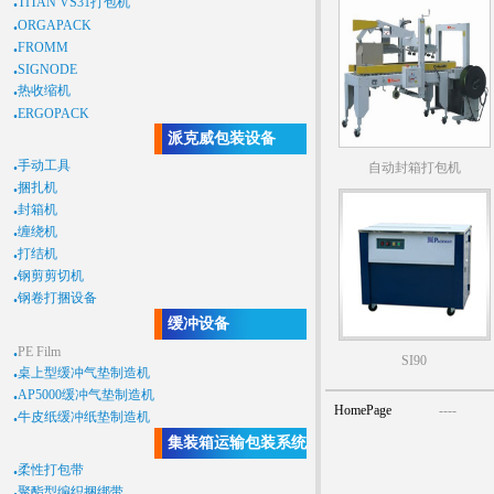
.
TITAN VS31打包机
.
ORGAPACK
.
FROMM
.
SIGNODE
.
热收缩机
.
ERGOPACK
派克威包装设备
.
手动工具
自动封箱打包机
.
捆扎机
.
封箱机
.
缠绕机
.
打结机
.
钢剪剪切机
.
钢卷打捆设备
缓冲设备
.
PE Film
SI90
.
桌上型缓冲气垫制造机
.
AP5000缓冲气垫制造机
HomePage
----
.
牛皮纸缓冲纸垫制造机
集装箱运输包装系统
.
柔性打包带
.
聚酯型编织捆绑带